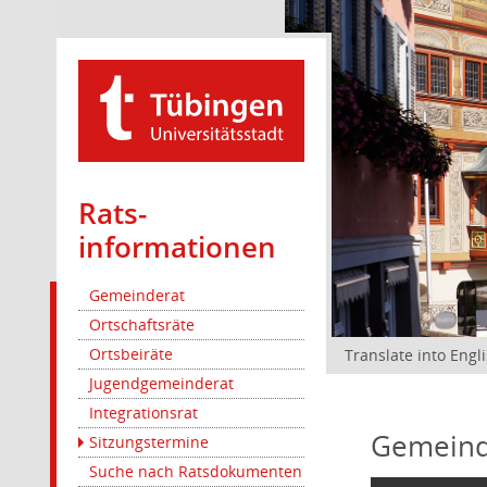
Rats­
informationen
Gemeinderat
Ortschaftsräte
Ortsbeiräte
Translate into Engl
Jugendgemeinderat
Integrationsrat
Gemeind
Sitzungstermine
Suche nach Ratsdokumenten