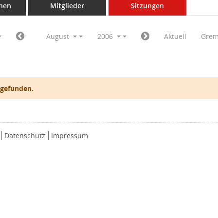
nen
Mitglieder
Sitzungen
August
2006
Aktuell
Grem
 gefunden.
Datenschutz
Impressum