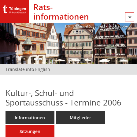
Rats­
informationen
Bild: @Manuel Schönfeld – stock.adobe.com
Translate into English
Kultur-, Schul- und
Sportausschuss - Termine 2006
Informationen
Mitglieder
Sitzungen