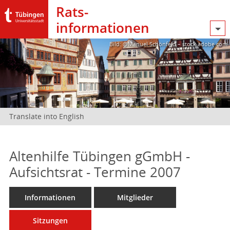
Rats­
informationen
Bild: @Manuel Schönfeld – stock.adobe.com
Translate into English
Altenhilfe Tübingen gGmbH -
Aufsichtsrat - Termine 2007
Informationen
Mitglieder
Sitzungen