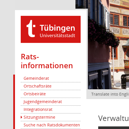
Rats­
informationen
Gemeinderat
Ortschaftsräte
Ortsbeiräte
Translate into Engl
Jugendgemeinderat
Integrationsrat
Verwaltu
Sitzungstermine
Suche nach Ratsdokumenten