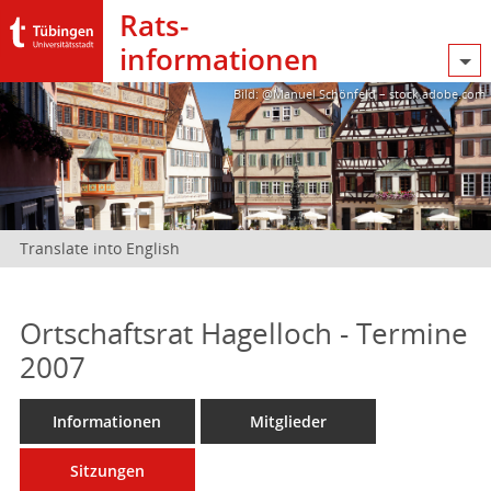
Rats­
informationen
Bild: @Manuel Schönfeld – stock.adobe.com
Translate into English
Ortschaftsrat Hagelloch - Termine
2007
Informationen
Mitglieder
Sitzungen