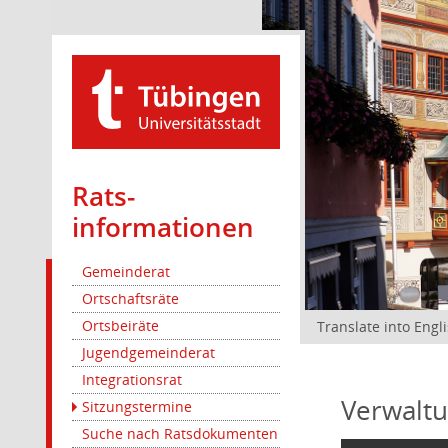
Rats­
informationen
Gemeinderat
Ortschaftsräte
Ortsbeiräte
Translate into Engl
Jugendgemeinderat
Integrationsrat
Verwaltu
Sitzungstermine
Suche nach Ratsdokumenten