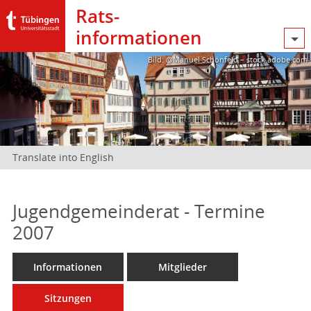
Rats­
informationen
Bild: @Manuel Schönfeld – stock.adobe.com
Translate into English
Jugendgemeinderat - Termine
2007
Informationen
Mitglieder
Sitzungen