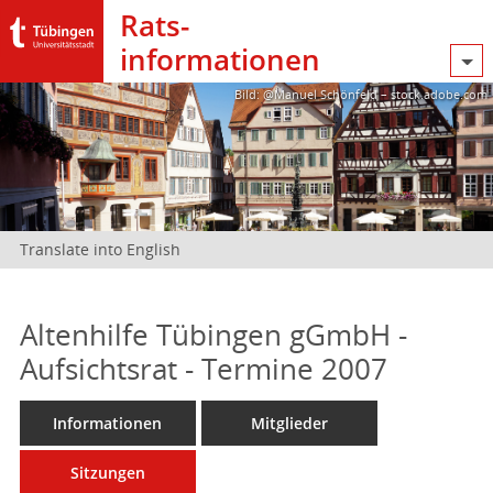
Rats­
informationen
Bild: @Manuel Schönfeld – stock.adobe.com
Translate into English
Altenhilfe Tübingen gGmbH -
Aufsichtsrat - Termine 2007
Informationen
Mitglieder
Sitzungen