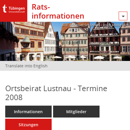
Rats­
informationen
Bild: @Manuel Schönfeld – stock.adobe.com
Translate into English
Ortsbeirat Lustnau - Termine
2008
Informationen
Mitglieder
Sitzungen