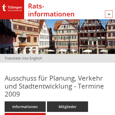
Rats­
informationen
Bild: @Manuel Schönfeld – stock.adobe.com
Translate into English
Ausschuss für Planung, Verkehr
und Stadtentwicklung - Termine
2009
Informationen
Mitglieder