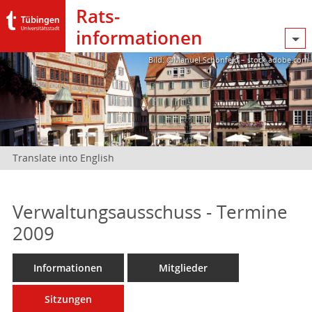
Rats­
informationen
Bild: @Manuel Schönfeld – stock.adobe.com
Translate into English
Verwaltungsausschuss - Termine
2009
Informationen
Mitglieder
Sitzungen