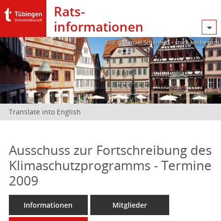
Rats­
informationen
Bild: @Manuel Schönfeld – stock.adobe.com
Translate into English
Ausschuss zur Fortschreibung des
Klimaschutzprogramms - Termine
2009
Informationen
Mitglieder