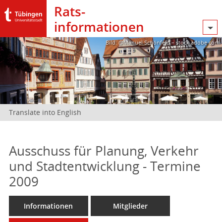
Rats­
informationen
Bild: @Manuel Schönfeld – stock.adobe.com
Translate into English
Ausschuss für Planung, Verkehr
und Stadtentwicklung - Termine
2009
Informationen
Mitglieder