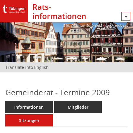
Rats­
informationen
Bild: @Manuel Schönfeld – stock.adobe.com
Translate into English
Gemeinderat - Termine 2009
Informationen
Mitglieder
Sitzungen