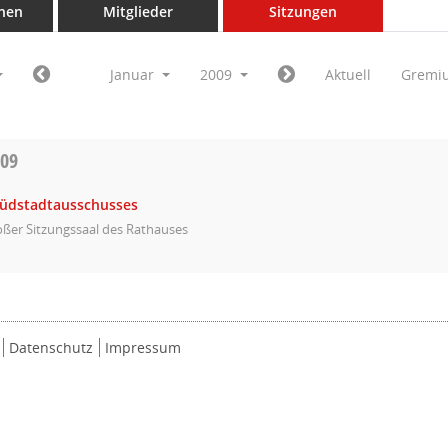
nen
Mitglieder
Sitzungen
Januar
2009
Aktuell
Gremi
009
Südstadtausschusses
ßer Sitzungssaal des Rathauses
Datenschutz
Impressum