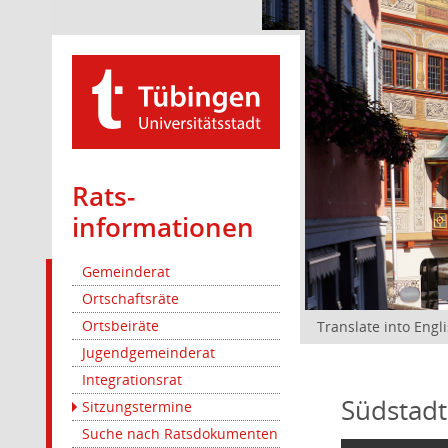
Rats­
informationen
Gemeinderat
Ortschaftsräte
Ortsbeiräte
Translate into Engl
Jugendgemeinderat
Integrationsrat
Südstadt
Sitzungstermine
Suche nach Ratsdokumenten