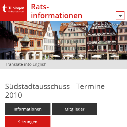
Rats­
informationen
Bild: @Manuel Schönfeld – stock.adobe.com
Translate into English
Südstadtausschuss - Termine
2010
Informationen
Mitglieder
Sitzungen