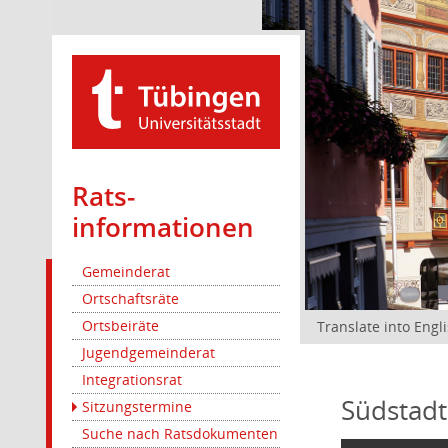
Rats­
informationen
Gemeinderat
Ortschaftsräte
Ortsbeiräte
Translate into Engl
Jugendgemeinderat
Integrationsrat
Südstadt
Sitzungstermine
Suche nach Ratsdokumenten