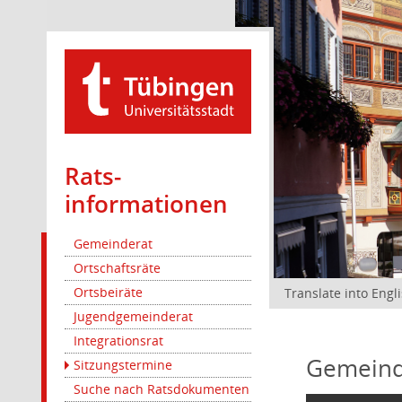
Rats­
informationen
Gemeinderat
Ortschaftsräte
Ortsbeiräte
Translate into Engl
Jugendgemeinderat
Integrationsrat
Gemeind
Sitzungstermine
Suche nach Ratsdokumenten