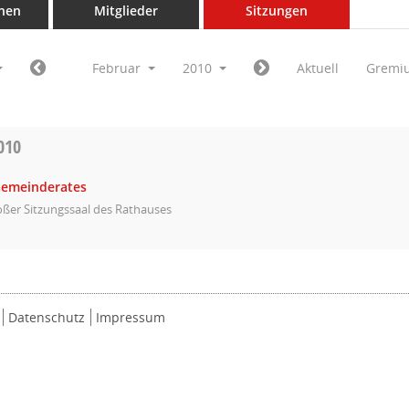
nen
Mitglieder
Sitzungen
Februar
2010
Aktuell
Gremi
010
Gemeinderates
ßer Sitzungssaal des Rathauses
Datenschutz
Impressum