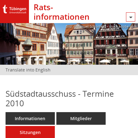
Rats­
informationen
Bild: @Manuel Schönfeld – stock.adobe.com
Translate into English
Südstadtausschuss - Termine
2010
Informationen
Mitglieder
Sitzungen