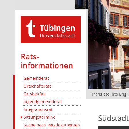
Rats­
informationen
Gemeinderat
Ortschaftsräte
Ortsbeiräte
Translate into Engl
Jugendgemeinderat
Integrationsrat
Südstadt
Sitzungstermine
Suche nach Ratsdokumenten