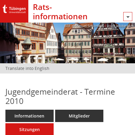
Rats­
informationen
Bild: @Manuel Schönfeld – stock.adobe.com
Translate into English
Jugendgemeinderat - Termine
2010
Informationen
Mitglieder
Sitzungen