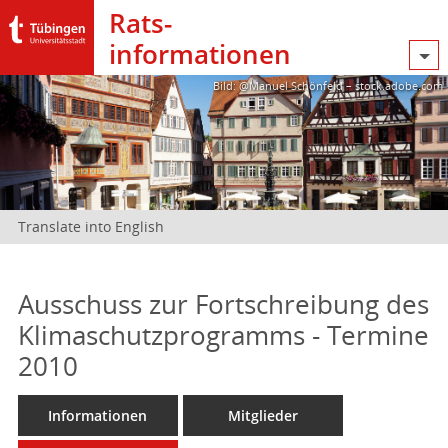
Rats­
informationen
Bild: @Manuel Schönfeld – stock.adobe.com
Translate into English
Ausschuss zur Fortschreibung des
Klimaschutzprogramms - Termine
2010
Informationen
Mitglieder