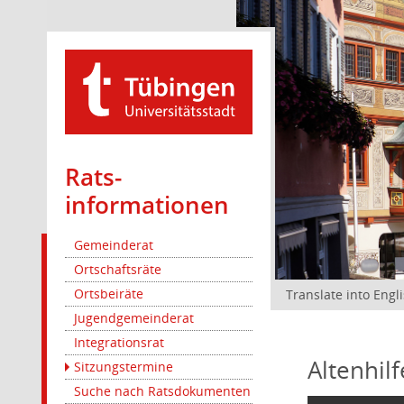
Rats­
informationen
Gemeinderat
Ortschaftsräte
Ortsbeiräte
Translate into Engl
Jugendgemeinderat
Integrationsrat
Altenhil
Sitzungstermine
Suche nach Ratsdokumenten