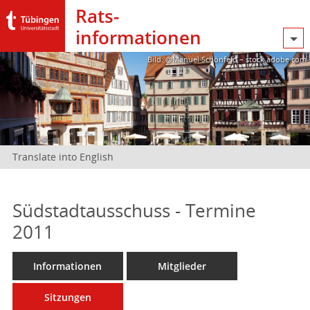
Rats­
informationen
Bild: @Manuel Schönfeld – stock.adobe.com
Translate into English
Südstadtausschuss - Termine
2011
Informationen
Mitglieder
Sitzungen