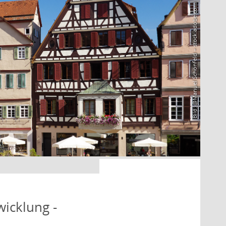
Bild: @Manuel Schönfeld – stock.adobe.com
icklung -