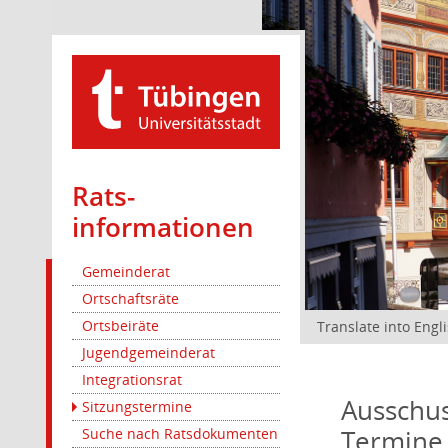
Rats­
informationen
Gemeinderat
Ortschaftsräte
Ortsbeiräte
Translate into Engl
Jugendgemeinderat
Integrationsrat
Ausschus
Sitzungstermine
Termine
Suche nach Ratsdokumenten