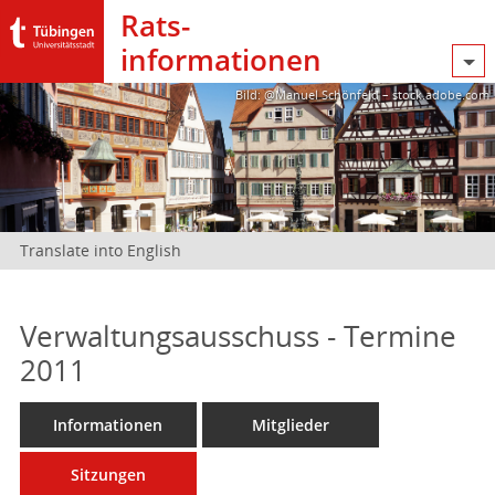
Rats­
informationen
Bild: @Manuel Schönfeld – stock.adobe.com
Translate into English
Verwaltungsausschuss - Termine
2011
Informationen
Mitglieder
Sitzungen