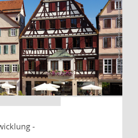
Bild: @Manuel Schönfeld – stock.adobe.com
icklung -