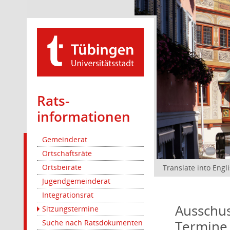
Rats­
informationen
Gemeinderat
Ortschaftsräte
Ortsbeiräte
Translate into Engl
Jugendgemeinderat
Integrationsrat
Ausschus
Sitzungstermine
Termine
Suche nach Ratsdokumenten