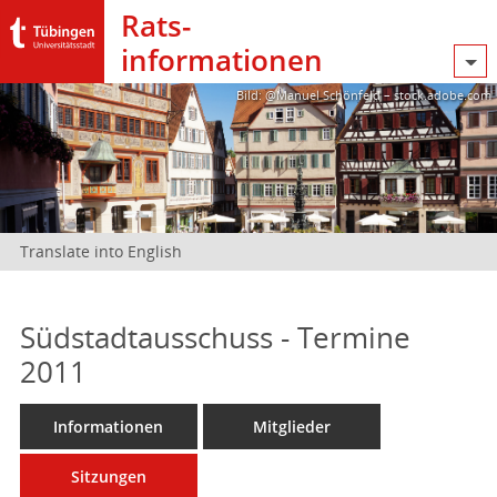
Rats­
informationen
Bild: @Manuel Schönfeld – stock.adobe.com
Translate into English
Südstadtausschuss - Termine
2011
Informationen
Mitglieder
Sitzungen