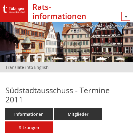
Rats­
informationen
Bild: @Manuel Schönfeld – stock.adobe.com
Translate into English
Südstadtausschuss - Termine
2011
Informationen
Mitglieder
Sitzungen