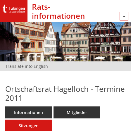
Rats­
informationen
Bild: @Manuel Schönfeld – stock.adobe.com
Translate into English
Ortschaftsrat Hagelloch - Termine
2011
Informationen
Mitglieder
Sitzungen