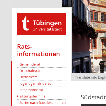
Rats­
informationen
Gemeinderat
Ortschaftsräte
Ortsbeiräte
Translate into Engl
Jugendgemeinderat
Integrationsrat
Südstadt
Sitzungstermine
Suche nach Ratsdokumenten