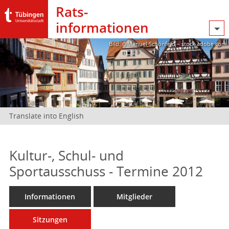
Rats­
informationen
Bild: @Manuel Schönfeld – stock.adobe.com
Translate into English
Kultur-, Schul- und
Sportausschuss - Termine 2012
Informationen
Mitglieder
Sitzungen