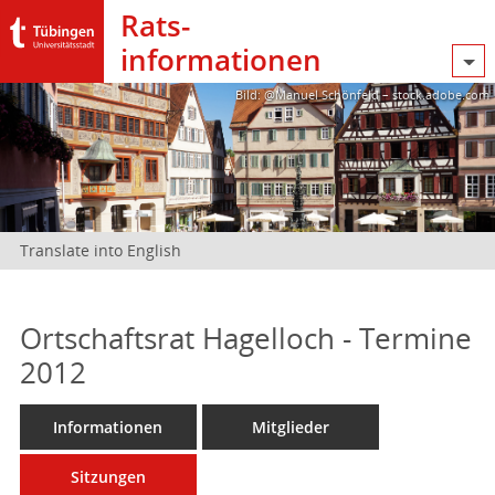
Rats­
informationen
Bild: @Manuel Schönfeld – stock.adobe.com
Translate into English
Ortschaftsrat Hagelloch - Termine
2012
Informationen
Mitglieder
Sitzungen