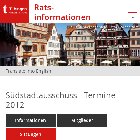
Rats­
informationen
Bild: @Manuel Schönfeld – stock.adobe.com
Translate into English
Südstadtausschuss - Termine
2012
Informationen
Mitglieder
Sitzungen