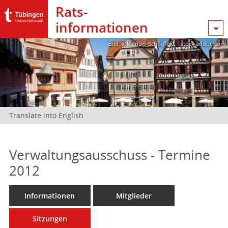
Rats­
informationen
Bild: @Manuel Schönfeld – stock.adobe.com
Translate into English
Verwaltungsausschuss - Termine
2012
Informationen
Mitglieder
Sitzungen