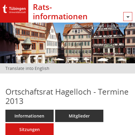
Rats­
informationen
Bild: @Manuel Schönfeld – stock.adobe.com
Translate into English
Ortschaftsrat Hagelloch - Termine
2013
Informationen
Mitglieder
Sitzungen