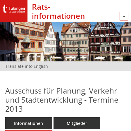
Rats­
informationen
Bild: @Manuel Schönfeld – stock.adobe.com
Translate into English
Ausschuss für Planung, Verkehr
und Stadtentwicklung - Termine
2013
Informationen
Mitglieder