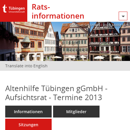
Rats­
informationen
Bild: @Manuel Schönfeld – stock.adobe.com
Translate into English
Altenhilfe Tübingen gGmbH -
Aufsichtsrat - Termine 2013
Informationen
Mitglieder
Sitzungen