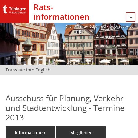
Rats­
informationen
Bild: @Manuel Schönfeld – stock.adobe.com
Translate into English
Ausschuss für Planung, Verkehr
und Stadtentwicklung - Termine
2013
Informationen
Mitglieder