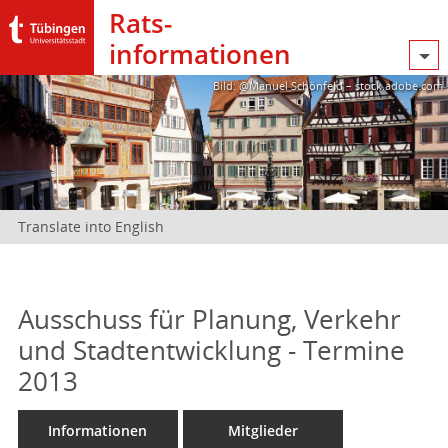
Rats­
informationen
Bild: @Manuel Schönfeld – stock.adobe.com
Translate into English
Ausschuss für Planung, Verkehr
und Stadtentwicklung - Termine
2013
Informationen
Mitglieder