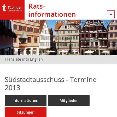
Rats­
informationen
Bild: @Manuel Schönfeld – stock.adobe.com
Translate into English
Südstadtausschuss - Termine
2013
Informationen
Mitglieder
Sitzungen