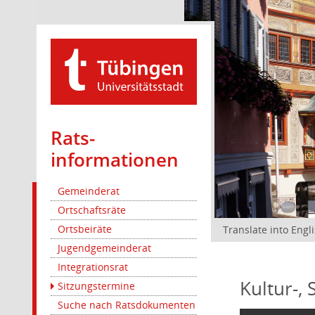
Rats­
informationen
Gemeinderat
Ortschaftsräte
Ortsbeiräte
Translate into Engl
Jugendgemeinderat
Integrationsrat
Kultur-,
Sitzungstermine
Suche nach Ratsdokumenten