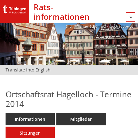
Rats­
informationen
Bild: @Manuel Schönfeld – stock.adobe.com
Translate into English
Ortschaftsrat Hagelloch - Termine
2014
Informationen
Mitglieder
Sitzungen