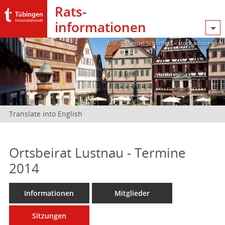
Rats­
informationen
Bild: @Manuel Schönfeld – stock.adobe.com
Translate into English
Ortsbeirat Lustnau - Termine
2014
Informationen
Mitglieder
Sitzungen