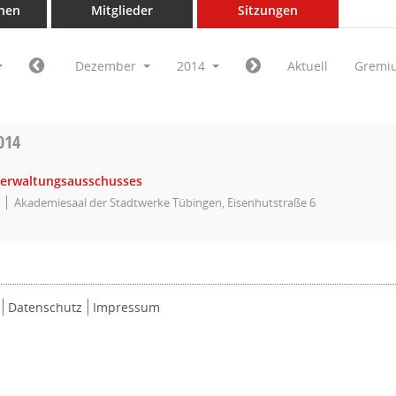
nen
Mitglieder
Sitzungen
Dezember
2014
Aktuell
Gremi
014
Verwaltungsausschusses
Akademiesaal der Stadtwerke Tübingen, Eisenhutstraße 6
Datenschutz
Impressum