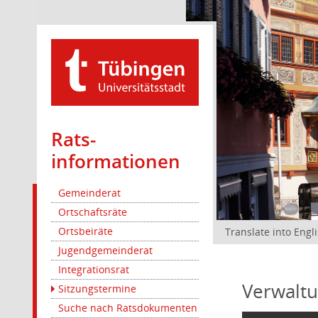
Rats­
informationen
Gemeinderat
Ortschaftsräte
Ortsbeiräte
Translate into Engl
Jugendgemeinderat
Integrationsrat
Verwaltu
Sitzungstermine
Suche nach Ratsdokumenten