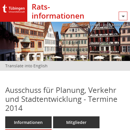
Rats­
informationen
Bild: @Manuel Schönfeld – stock.adobe.com
Translate into English
Ausschuss für Planung, Verkehr
und Stadtentwicklung - Termine
2014
Informationen
Mitglieder