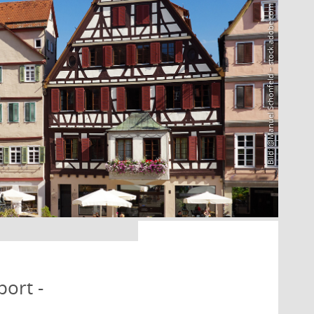
Bild: @Manuel Schönfeld – stock.adobe.com
port -