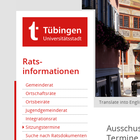
Rats­
informationen
Gemeinderat
Ortschaftsräte
Ortsbeiräte
Translate into Engl
Jugendgemeinderat
Integrationsrat
Ausschus
Sitzungstermine
Termine
Suche nach Ratsdokumenten