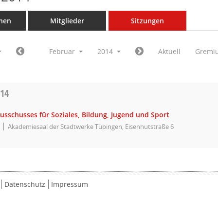
nen
Mitglieder
Sitzungen
Februar
2014
Aktuell
Gremi
014
usschusses für Soziales, Bildung, Jugend und Sport
Akademiesaal der Stadtwerke Tübingen, Eisenhutstraße 6
Datenschutz
Impressum