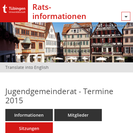
Rats­
informationen
Bild: @Manuel Schönfeld – stock.adobe.com
Translate into English
Jugendgemeinderat - Termine
2015
Informationen
Mitglieder
Sitzungen