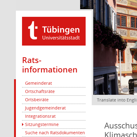
Rats­
informationen
Gemeinderat
Ortschaftsräte
Ortsbeiräte
Translate into Engl
Jugendgemeinderat
Integrationsrat
Ausschus
Sitzungstermine
Klimasc
Suche nach Ratsdokumenten