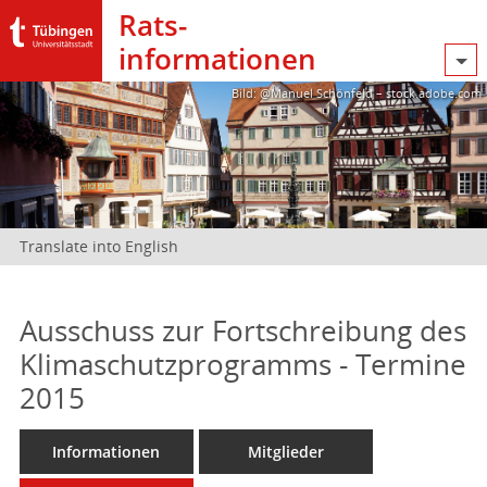
Rats­
informationen
Bild: @Manuel Schönfeld – stock.adobe.com
Translate into English
Ausschuss zur Fortschreibung des
Klimaschutzprogramms - Termine
2015
Informationen
Mitglieder